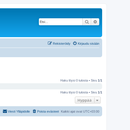
Etsi
Tarkennettu haku
Rekisteröidy
Kirjaudu sisään
Haku löysi 0 tulosta • Sivu
1
/
1
Haku löysi 0 tulosta • Sivu
1
/
1
Hyppää
Viesti Ylläpidolle
Poista evästeet
Kaikki ajat ovat
UTC+03:00