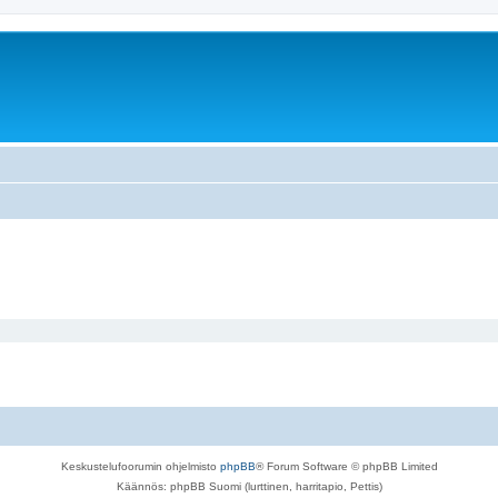
Keskustelufoorumin ohjelmisto
phpBB
® Forum Software © phpBB Limited
Käännös: phpBB Suomi (lurttinen, harritapio, Pettis)