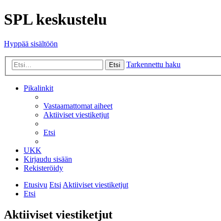
SPL keskustelu
Hyppää sisältöön
Tarkennettu haku
Etsi
Pikalinkit
Vastaamattomat aiheet
Aktiiviset viestiketjut
Etsi
UKK
Kirjaudu sisään
Rekisteröidy
Etusivu
Etsi
Aktiiviset viestiketjut
Etsi
Aktiiviset viestiketjut