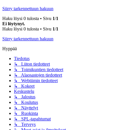
Siirry tarkennettuun hakuun
Haku löysi 0 tulosta • Sivu
1
/
1
Ei löytynyt.
Haku löysi 0 tulosta • Sivu
1
/
1
Siirry tarkennettuun hakuun
Hyppää
Tiedotus
↳ Liiton tiedotteet
↳ Toimikuntien tiedotteet
↳ Alaosastojen tiedotteet
↳ Webtiimin tiedotteet
↳ Kokeet
Keskustelu
↳ Jalostus
↳ Koulutus
↳ Näyttelyt
↳ Ruokinta
↳ SPL-tapahtumat
↳ Terveys
↳ Muut asiat ja ilmoitukset