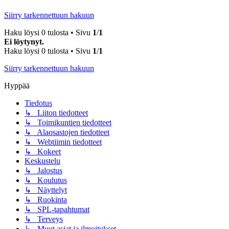
Siirry tarkennettuun hakuun
Haku löysi 0 tulosta • Sivu
1
/
1
Ei löytynyt.
Haku löysi 0 tulosta • Sivu
1
/
1
Siirry tarkennettuun hakuun
Hyppää
Tiedotus
↳ Liiton tiedotteet
↳ Toimikuntien tiedotteet
↳ Alaosastojen tiedotteet
↳ Webtiimin tiedotteet
↳ Kokeet
Keskustelu
↳ Jalostus
↳ Koulutus
↳ Näyttelyt
↳ Ruokinta
↳ SPL-tapahtumat
↳ Terveys
↳ Muut asiat ja ilmoitukset