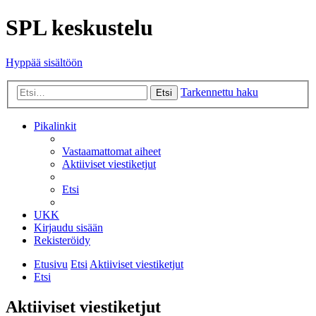
SPL keskustelu
Hyppää sisältöön
Tarkennettu haku
Etsi
Pikalinkit
Vastaamattomat aiheet
Aktiiviset viestiketjut
Etsi
UKK
Kirjaudu sisään
Rekisteröidy
Etusivu
Etsi
Aktiiviset viestiketjut
Etsi
Aktiiviset viestiketjut