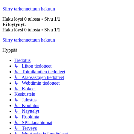
Siirry tarkennettuun hakuun
Haku löysi 0 tulosta • Sivu
1
/
1
Ei löytynyt.
Haku löysi 0 tulosta • Sivu
1
/
1
Siirry tarkennettuun hakuun
Hyppää
Tiedotus
↳ Liiton tiedotteet
↳ Toimikuntien tiedotteet
↳ Alaosastojen tiedotteet
↳ Webtiimin tiedotteet
↳ Kokeet
Keskustelu
↳ Jalostus
↳ Koulutus
↳ Näyttelyt
↳ Ruokinta
↳ SPL-tapahtumat
↳ Terveys
↳ Muut asiat ja ilmoitukset