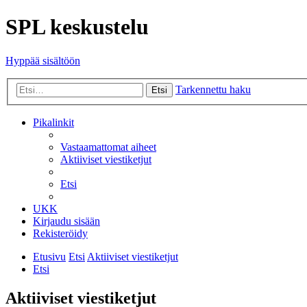
SPL keskustelu
Hyppää sisältöön
Tarkennettu haku
Etsi
Pikalinkit
Vastaamattomat aiheet
Aktiiviset viestiketjut
Etsi
UKK
Kirjaudu sisään
Rekisteröidy
Etusivu
Etsi
Aktiiviset viestiketjut
Etsi
Aktiiviset viestiketjut