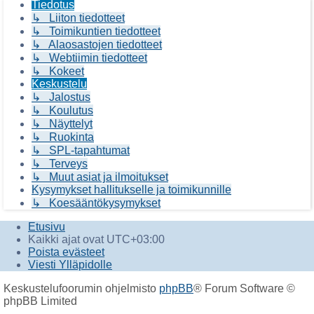
Tiedotus
↳ Liiton tiedotteet
↳ Toimikuntien tiedotteet
↳ Alaosastojen tiedotteet
↳ Webtiimin tiedotteet
↳ Kokeet
Keskustelu
↳ Jalostus
↳ Koulutus
↳ Näyttelyt
↳ Ruokinta
↳ SPL-tapahtumat
↳ Terveys
↳ Muut asiat ja ilmoitukset
Kysymykset hallitukselle ja toimikunnille
↳ Koesääntökysymykset
Etusivu
Kaikki ajat ovat
UTC+03:00
Poista evästeet
Viesti Ylläpidolle
Keskustelufoorumin ohjelmisto
phpBB
® Forum Software ©
phpBB Limited