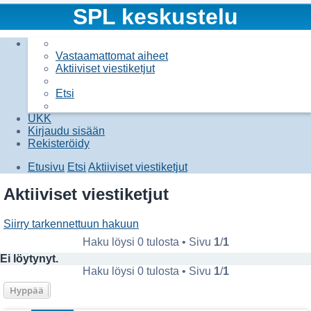
SPL keskustelu
Vastaamattomat aiheet
Aktiiviset viestiketjut
Etsi
UKK
Kirjaudu sisään
Rekisteröidy
Etusivu
Etsi
Aktiiviset viestiketjut
Etsi
Aktiiviset viestiketjut
Siirry tarkennettuun hakuun
Haku löysi 0 tulosta • Sivu
1
/
1
Ei löytynyt.
Haku löysi 0 tulosta • Sivu
1
/
1
Hyppää