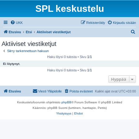
SPL keskustelu
UKK
Rekisteröidy
Kirjaudu sisään
E
Etusivu
Etsi
Aktiiviset viestiketjut
t
Aktiiviset viestiketjut
s
Siirry tarkennettuun hakuun
i
Haku löysi 0 tulosta • Sivu
1
/
1
Ei löytynyt.
Haku löysi 0 tulosta • Sivu
1
/
1
Hyppää
Etusivu
Viesti Ylläpidolle
Poista evästeet
Kaikki ajat ovat
UTC+03:00
Keskustelufoorumin ohjelmisto
phpBB
® Forum Software © phpBB Limited
Käännös: phpBB Suomi (lurttinen, harritapio, Pettis)
Yksityisyys
|
Ehdot