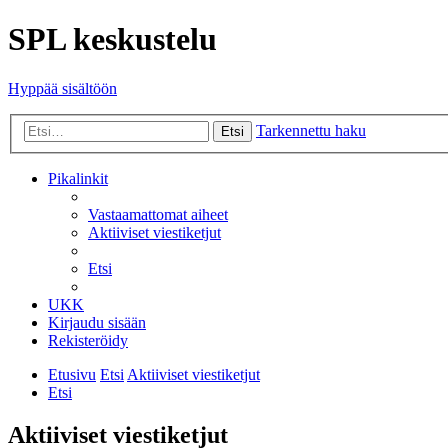
SPL keskustelu
Hyppää sisältöön
Tarkennettu haku
Etsi
Pikalinkit
Vastaamattomat aiheet
Aktiiviset viestiketjut
Etsi
UKK
Kirjaudu sisään
Rekisteröidy
Etusivu
Etsi
Aktiiviset viestiketjut
Etsi
Aktiiviset viestiketjut