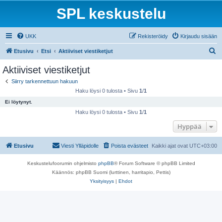
SPL keskustelu
UKK
Rekisteröidy
Kirjaudu sisään
E
Etusivu
Etsi
Aktiiviset viestiketjut
t
Aktiiviset viestiketjut
s
Siirry tarkennettuun hakuun
i
Haku löysi 0 tulosta • Sivu
1
/
1
Ei löytynyt.
Haku löysi 0 tulosta • Sivu
1
/
1
Hyppää
Etusivu
Viesti Ylläpidolle
Poista evästeet
Kaikki ajat ovat
UTC+03:00
Keskustelufoorumin ohjelmisto
phpBB
® Forum Software © phpBB Limited
Käännös: phpBB Suomi (lurttinen, harritapio, Pettis)
Yksityisyys
|
Ehdot