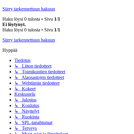
Siirry tarkennettuun hakuun
Haku löysi 0 tulosta • Sivu
1
/
1
Ei löytynyt.
Haku löysi 0 tulosta • Sivu
1
/
1
Siirry tarkennettuun hakuun
Hyppää
Tiedotus
↳ Liiton tiedotteet
↳ Toimikuntien tiedotteet
↳ Alaosastojen tiedotteet
↳ Webtiimin tiedotteet
↳ Kokeet
Keskustelu
↳ Jalostus
↳ Koulutus
↳ Näyttelyt
↳ Ruokinta
↳ SPL-tapahtumat
↳ Terveys
↳ Muut asiat ja ilmoitukset