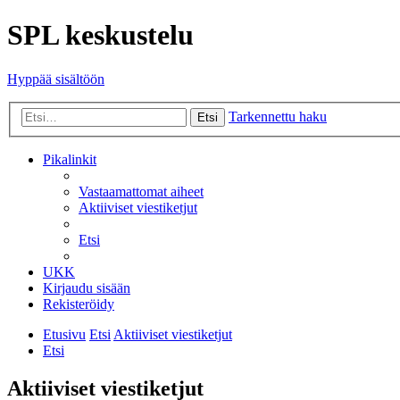
SPL keskustelu
Hyppää sisältöön
Tarkennettu haku
Etsi
Pikalinkit
Vastaamattomat aiheet
Aktiiviset viestiketjut
Etsi
UKK
Kirjaudu sisään
Rekisteröidy
Etusivu
Etsi
Aktiiviset viestiketjut
Etsi
Aktiiviset viestiketjut