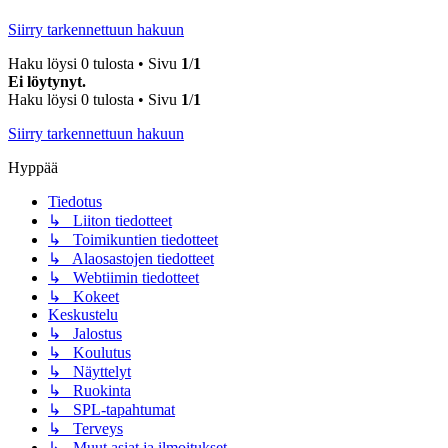
Siirry tarkennettuun hakuun
Haku löysi 0 tulosta • Sivu
1
/
1
Ei löytynyt.
Haku löysi 0 tulosta • Sivu
1
/
1
Siirry tarkennettuun hakuun
Hyppää
Tiedotus
↳ Liiton tiedotteet
↳ Toimikuntien tiedotteet
↳ Alaosastojen tiedotteet
↳ Webtiimin tiedotteet
↳ Kokeet
Keskustelu
↳ Jalostus
↳ Koulutus
↳ Näyttelyt
↳ Ruokinta
↳ SPL-tapahtumat
↳ Terveys
↳ Muut asiat ja ilmoitukset