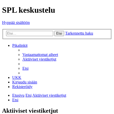
SPL keskustelu
Hyppää sisältöön
Tarkennettu haku
Etsi
Pikalinkit
Vastaamattomat aiheet
Aktiiviset viestiketjut
Etsi
UKK
Kirjaudu sisään
Rekisteröidy
Etusivu
Etsi
Aktiiviset viestiketjut
Etsi
Aktiiviset viestiketjut