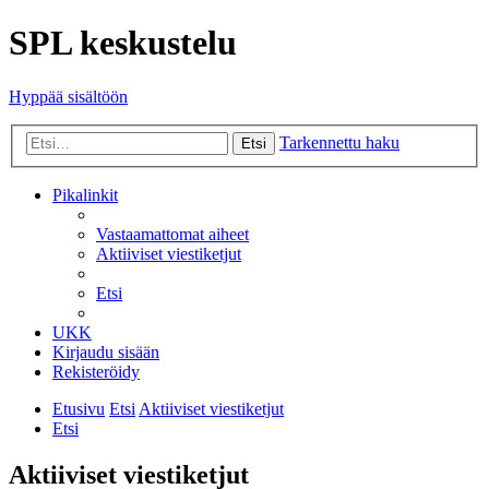
SPL keskustelu
Hyppää sisältöön
Tarkennettu haku
Etsi
Pikalinkit
Vastaamattomat aiheet
Aktiiviset viestiketjut
Etsi
UKK
Kirjaudu sisään
Rekisteröidy
Etusivu
Etsi
Aktiiviset viestiketjut
Etsi
Aktiiviset viestiketjut