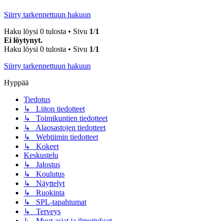
Siirry tarkennettuun hakuun
Haku löysi 0 tulosta • Sivu
1
/
1
Ei löytynyt.
Haku löysi 0 tulosta • Sivu
1
/
1
Siirry tarkennettuun hakuun
Hyppää
Tiedotus
↳ Liiton tiedotteet
↳ Toimikuntien tiedotteet
↳ Alaosastojen tiedotteet
↳ Webtiimin tiedotteet
↳ Kokeet
Keskustelu
↳ Jalostus
↳ Koulutus
↳ Näyttelyt
↳ Ruokinta
↳ SPL-tapahtumat
↳ Terveys
↳ Muut asiat ja ilmoitukset