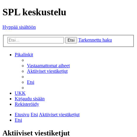
SPL keskustelu
Hyppää sisältöön
Tarkennettu haku
Etsi
Pikalinkit
Vastaamattomat aiheet
Aktiiviset viestiketjut
Etsi
UKK
Kirjaudu sisään
Rekisteröidy
Etusivu
Etsi
Aktiiviset viestiketjut
Etsi
Aktiiviset viestiketjut