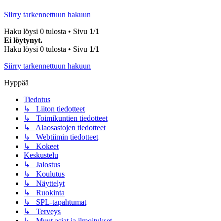
Siirry tarkennettuun hakuun
Haku löysi 0 tulosta • Sivu
1
/
1
Ei löytynyt.
Haku löysi 0 tulosta • Sivu
1
/
1
Siirry tarkennettuun hakuun
Hyppää
Tiedotus
↳ Liiton tiedotteet
↳ Toimikuntien tiedotteet
↳ Alaosastojen tiedotteet
↳ Webtiimin tiedotteet
↳ Kokeet
Keskustelu
↳ Jalostus
↳ Koulutus
↳ Näyttelyt
↳ Ruokinta
↳ SPL-tapahtumat
↳ Terveys
↳ Muut asiat ja ilmoitukset