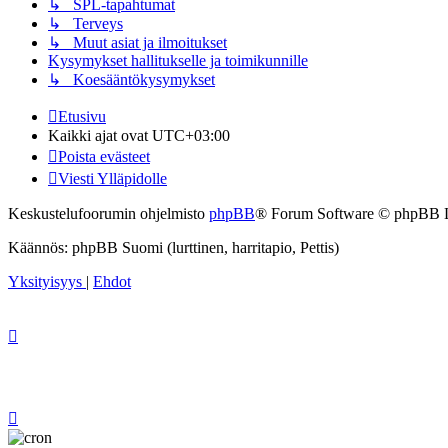
↳ SPL-tapahtumat
↳ Terveys
↳ Muut asiat ja ilmoitukset
Kysymykset hallitukselle ja toimikunnille
↳ Koesääntökysymykset
Etusivu
Kaikki ajat ovat
UTC+03:00
Poista evästeet
Viesti Ylläpidolle
Keskustelufoorumin ohjelmisto
phpBB
® Forum Software © phpBB 
Käännös: phpBB Suomi (lurttinen, harritapio, Pettis)
Yksityisyys
|
Ehdot