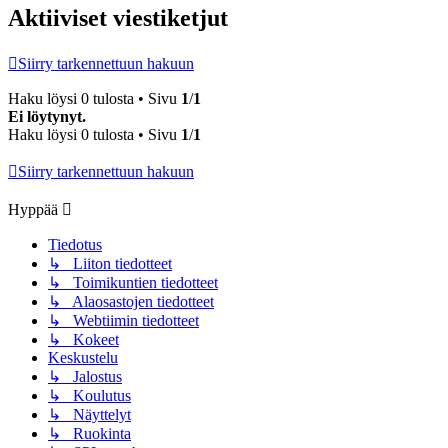
Aktiiviset viestiketjut
Siirry tarkennettuun hakuun
Haku löysi 0 tulosta • Sivu
1
/
1
Ei löytynyt.
Haku löysi 0 tulosta • Sivu
1
/
1
Siirry tarkennettuun hakuun
Hyppää
Tiedotus
↳ Liiton tiedotteet
↳ Toimikuntien tiedotteet
↳ Alaosastojen tiedotteet
↳ Webtiimin tiedotteet
↳ Kokeet
Keskustelu
↳ Jalostus
↳ Koulutus
↳ Näyttelyt
↳ Ruokinta