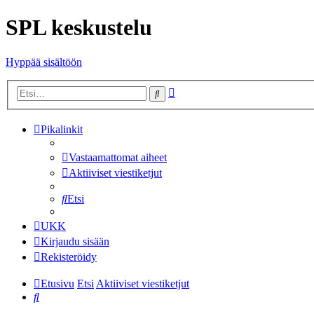
SPL keskustelu
Hyppää sisältöön
Tarkennettu
Etsi
haku
Pikalinkit
Vastaamattomat aiheet
Aktiiviset viestiketjut
Etsi
UKK
Kirjaudu sisään
Rekisteröidy
Etusivu
Etsi
Aktiiviset viestiketjut
Etsi