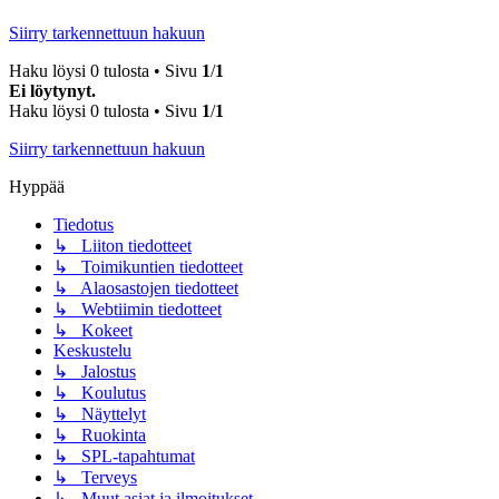
Siirry tarkennettuun hakuun
Haku löysi 0 tulosta • Sivu
1
/
1
Ei löytynyt.
Haku löysi 0 tulosta • Sivu
1
/
1
Siirry tarkennettuun hakuun
Hyppää
Tiedotus
↳ Liiton tiedotteet
↳ Toimikuntien tiedotteet
↳ Alaosastojen tiedotteet
↳ Webtiimin tiedotteet
↳ Kokeet
Keskustelu
↳ Jalostus
↳ Koulutus
↳ Näyttelyt
↳ Ruokinta
↳ SPL-tapahtumat
↳ Terveys
↳ Muut asiat ja ilmoitukset