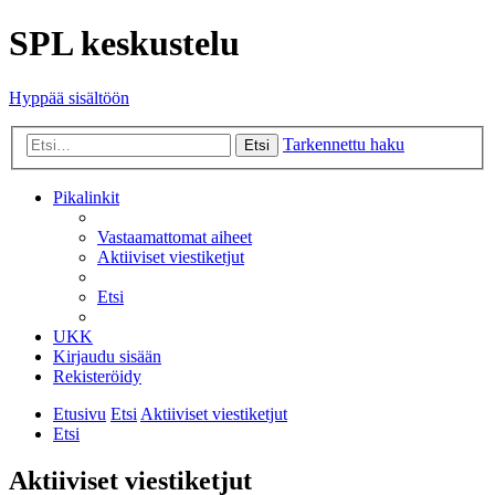
SPL keskustelu
Hyppää sisältöön
Tarkennettu haku
Etsi
Pikalinkit
Vastaamattomat aiheet
Aktiiviset viestiketjut
Etsi
UKK
Kirjaudu sisään
Rekisteröidy
Etusivu
Etsi
Aktiiviset viestiketjut
Etsi
Aktiiviset viestiketjut