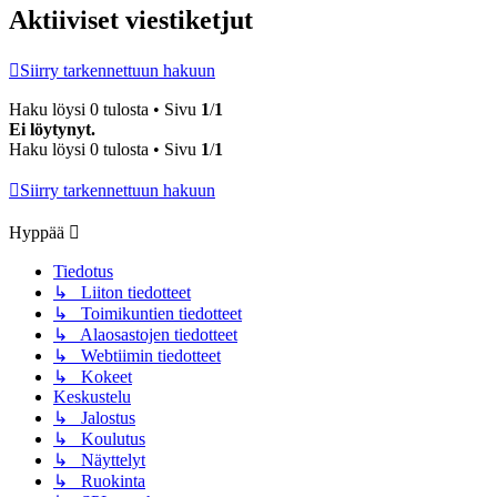
Aktiiviset viestiketjut
Siirry tarkennettuun hakuun
Haku löysi 0 tulosta • Sivu
1
/
1
Ei löytynyt.
Haku löysi 0 tulosta • Sivu
1
/
1
Siirry tarkennettuun hakuun
Hyppää
Tiedotus
↳ Liiton tiedotteet
↳ Toimikuntien tiedotteet
↳ Alaosastojen tiedotteet
↳ Webtiimin tiedotteet
↳ Kokeet
Keskustelu
↳ Jalostus
↳ Koulutus
↳ Näyttelyt
↳ Ruokinta