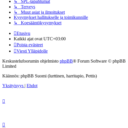
↳ SPL-tapahtumat
↳ Terveys
↳ Muut asiat ja ilmoitukset
Kysymykset hallitukselle ja toimikunnille
↳ Koesääntökysymykset
Etusivu
Kaikki ajat ovat
UTC+03:00
Poista evästeet
Viesti Ylläpidolle
Keskustelufoorumin ohjelmisto
phpBB
® Forum Software © phpBB
Limited
Käännös: phpBB Suomi (lurttinen, harritapio, Pettis)
Yksityisyys
|
Ehdot