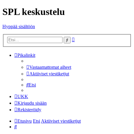
SPL keskustelu
Hyppää sisältöön
Tarkennettu
Etsi
haku
Pikalinkit
Vastaamattomat aiheet
Aktiiviset viestiketjut
Etsi
UKK
Kirjaudu sisään
Rekisteröidy
Etusivu
Etsi
Aktiiviset viestiketjut
Etsi