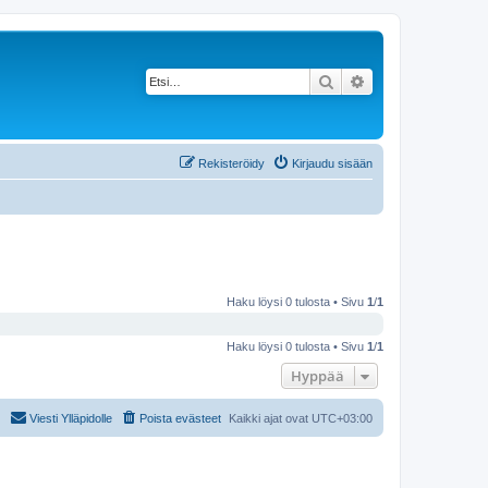
Etsi
Tarkennettu haku
Rekisteröidy
Kirjaudu sisään
Haku löysi 0 tulosta • Sivu
1
/
1
Haku löysi 0 tulosta • Sivu
1
/
1
Hyppää
Viesti Ylläpidolle
Poista evästeet
Kaikki ajat ovat
UTC+03:00