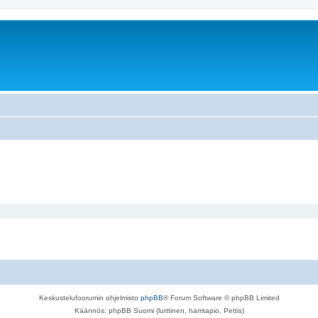
Keskustelufoorumin ohjelmisto
phpBB
® Forum Software © phpBB Limited
Käännös: phpBB Suomi (lurttinen, harritapio, Pettis)