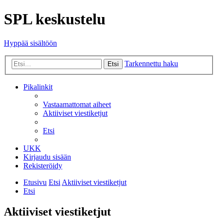
SPL keskustelu
Hyppää sisältöön
Tarkennettu haku
Etsi
Pikalinkit
Vastaamattomat aiheet
Aktiiviset viestiketjut
Etsi
UKK
Kirjaudu sisään
Rekisteröidy
Etusivu
Etsi
Aktiiviset viestiketjut
Etsi
Aktiiviset viestiketjut