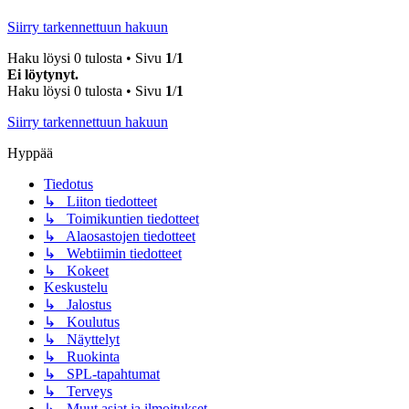
Siirry tarkennettuun hakuun
Haku löysi 0 tulosta • Sivu
1
/
1
Ei löytynyt.
Haku löysi 0 tulosta • Sivu
1
/
1
Siirry tarkennettuun hakuun
Hyppää
Tiedotus
↳ Liiton tiedotteet
↳ Toimikuntien tiedotteet
↳ Alaosastojen tiedotteet
↳ Webtiimin tiedotteet
↳ Kokeet
Keskustelu
↳ Jalostus
↳ Koulutus
↳ Näyttelyt
↳ Ruokinta
↳ SPL-tapahtumat
↳ Terveys
↳ Muut asiat ja ilmoitukset