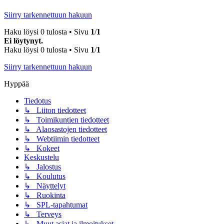
Siirry tarkennettuun hakuun
Haku löysi 0 tulosta • Sivu
1
/
1
Ei löytynyt.
Haku löysi 0 tulosta • Sivu
1
/
1
Siirry tarkennettuun hakuun
Hyppää
Tiedotus
↳ Liiton tiedotteet
↳ Toimikuntien tiedotteet
↳ Alaosastojen tiedotteet
↳ Webtiimin tiedotteet
↳ Kokeet
Keskustelu
↳ Jalostus
↳ Koulutus
↳ Näyttelyt
↳ Ruokinta
↳ SPL-tapahtumat
↳ Terveys
↳ Muut asiat ja ilmoitukset