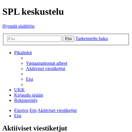
SPL keskustelu
Hyppää sisältöön
Tarkennettu haku
Etsi
Pikalinkit
Vastaamattomat aiheet
Aktiiviset viestiketjut
Etsi
UKK
Kirjaudu sisään
Rekisteröidy
Etusivu
Etsi
Aktiiviset viestiketjut
Etsi
Aktiiviset viestiketjut