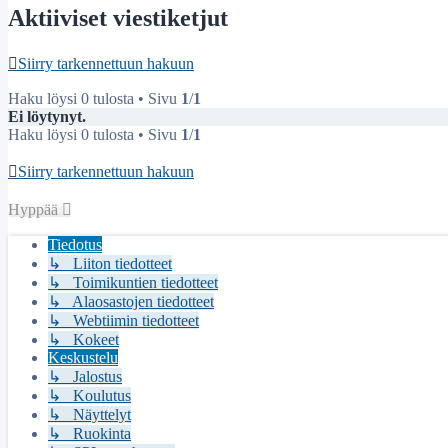
Aktiiviset viestiketjut
Siirry tarkennettuun hakuun
Haku löysi 0 tulosta • Sivu
1
/
1
Ei löytynyt.
Haku löysi 0 tulosta • Sivu
1
/
1
Siirry tarkennettuun hakuun
Hyppää
Tiedotus
↳ Liiton tiedotteet
↳ Toimikuntien tiedotteet
↳ Alaosastojen tiedotteet
↳ Webtiimin tiedotteet
↳ Kokeet
Keskustelu
↳ Jalostus
↳ Koulutus
↳ Näyttelyt
↳ Ruokinta