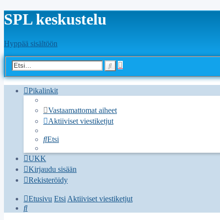
SPL keskustelu
Hyppää sisältöön
Tarkennettu
Etsi
haku
Pikalinkit
Vastaamattomat aiheet
Aktiiviset viestiketjut
Etsi
UKK
Kirjaudu sisään
Rekisteröidy
Etusivu
Etsi
Aktiiviset viestiketjut
Etsi