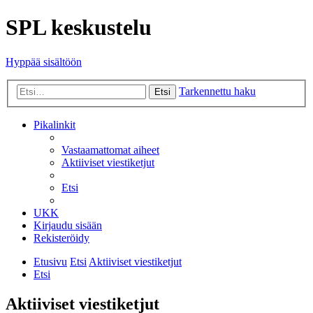
SPL keskustelu
Hyppää sisältöön
Tarkennettu haku
Etsi
Pikalinkit
Vastaamattomat aiheet
Aktiiviset viestiketjut
Etsi
UKK
Kirjaudu sisään
Rekisteröidy
Etusivu
Etsi
Aktiiviset viestiketjut
Etsi
Aktiiviset viestiketjut