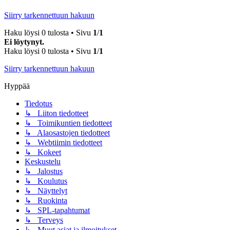
Siirry tarkennettuun hakuun
Haku löysi 0 tulosta • Sivu
1
/
1
Ei löytynyt.
Haku löysi 0 tulosta • Sivu
1
/
1
Siirry tarkennettuun hakuun
Hyppää
Tiedotus
↳ Liiton tiedotteet
↳ Toimikuntien tiedotteet
↳ Alaosastojen tiedotteet
↳ Webtiimin tiedotteet
↳ Kokeet
Keskustelu
↳ Jalostus
↳ Koulutus
↳ Näyttelyt
↳ Ruokinta
↳ SPL-tapahtumat
↳ Terveys
↳ Muut asiat ja ilmoitukset