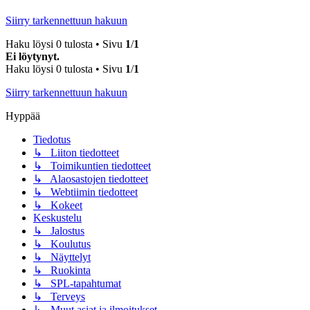
Siirry tarkennettuun hakuun
Haku löysi 0 tulosta • Sivu
1
/
1
Ei löytynyt.
Haku löysi 0 tulosta • Sivu
1
/
1
Siirry tarkennettuun hakuun
Hyppää
Tiedotus
↳ Liiton tiedotteet
↳ Toimikuntien tiedotteet
↳ Alaosastojen tiedotteet
↳ Webtiimin tiedotteet
↳ Kokeet
Keskustelu
↳ Jalostus
↳ Koulutus
↳ Näyttelyt
↳ Ruokinta
↳ SPL-tapahtumat
↳ Terveys
↳ Muut asiat ja ilmoitukset