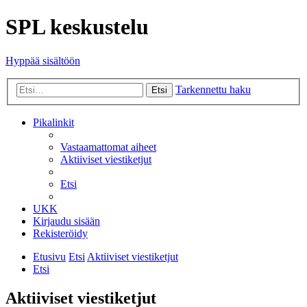
SPL keskustelu
Hyppää sisältöön
Tarkennettu haku
Etsi
Pikalinkit
Vastaamattomat aiheet
Aktiiviset viestiketjut
Etsi
UKK
Kirjaudu sisään
Rekisteröidy
Etusivu
Etsi
Aktiiviset viestiketjut
Etsi
Aktiiviset viestiketjut