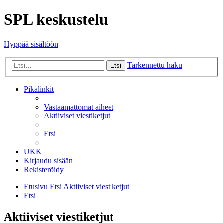
SPL keskustelu
Hyppää sisältöön
Tarkennettu haku
Etsi
Pikalinkit
Vastaamattomat aiheet
Aktiiviset viestiketjut
Etsi
UKK
Kirjaudu sisään
Rekisteröidy
Etusivu
Etsi
Aktiiviset viestiketjut
Etsi
Aktiiviset viestiketjut