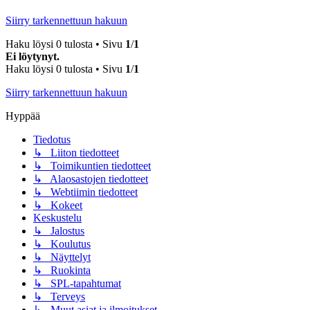
Siirry tarkennettuun hakuun
Haku löysi 0 tulosta • Sivu
1
/
1
Ei löytynyt.
Haku löysi 0 tulosta • Sivu
1
/
1
Siirry tarkennettuun hakuun
Hyppää
Tiedotus
↳ Liiton tiedotteet
↳ Toimikuntien tiedotteet
↳ Alaosastojen tiedotteet
↳ Webtiimin tiedotteet
↳ Kokeet
Keskustelu
↳ Jalostus
↳ Koulutus
↳ Näyttelyt
↳ Ruokinta
↳ SPL-tapahtumat
↳ Terveys
↳ Muut asiat ja ilmoitukset