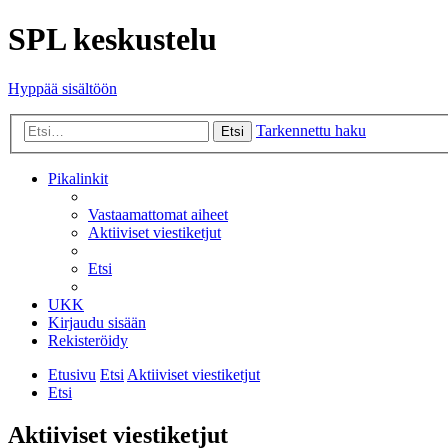
SPL keskustelu
Hyppää sisältöön
Tarkennettu haku
Etsi
Pikalinkit
Vastaamattomat aiheet
Aktiiviset viestiketjut
Etsi
UKK
Kirjaudu sisään
Rekisteröidy
Etusivu
Etsi
Aktiiviset viestiketjut
Etsi
Aktiiviset viestiketjut