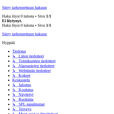
Siirry tarkennettuun hakuun
Haku löysi 0 tulosta • Sivu
1
/
1
Ei löytynyt.
Haku löysi 0 tulosta • Sivu
1
/
1
Siirry tarkennettuun hakuun
Hyppää
Tiedotus
↳ Liiton tiedotteet
↳ Toimikuntien tiedotteet
↳ Alaosastojen tiedotteet
↳ Webtiimin tiedotteet
↳ Kokeet
Keskustelu
↳ Jalostus
↳ Koulutus
↳ Näyttelyt
↳ Ruokinta
↳ SPL-tapahtumat
↳ Terveys
↳ Muut asiat ja ilmoitukset