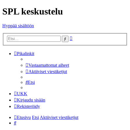
SPL keskustelu
Hyppää sisältöön
Tarkennettu
Etsi
haku
Pikalinkit
Vastaamattomat aiheet
Aktiiviset viestiketjut
Etsi
UKK
Kirjaudu sisään
Rekisteröidy
Etusivu
Etsi
Aktiiviset viestiketjut
Etsi