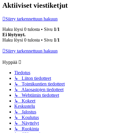
Aktiiviset viestiketjut
Siirry tarkennettuun hakuun
Haku löysi 0 tulosta • Sivu
1
/
1
Ei löytynyt.
Haku löysi 0 tulosta • Sivu
1
/
1
Siirry tarkennettuun hakuun
Hyppää
Tiedotus
↳ Liiton tiedotteet
↳ Toimikuntien tiedotteet
↳ Alaosastojen tiedotteet
↳ Webtiimin tiedotteet
↳ Kokeet
Keskustelu
↳ Jalostus
↳ Koulutus
↳ Näyttelyt
↳ Ruokinta