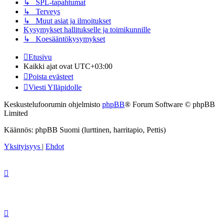
↳ SPL-tapahtumat
↳ Terveys
↳ Muut asiat ja ilmoitukset
Kysymykset hallitukselle ja toimikunnille
↳ Koesääntökysymykset
Etusivu
Kaikki ajat ovat
UTC+03:00
Poista evästeet
Viesti Ylläpidolle
Keskustelufoorumin ohjelmisto
phpBB
® Forum Software © phpBB
Limited
Käännös: phpBB Suomi (lurttinen, harritapio, Pettis)
Yksityisyys
|
Ehdot