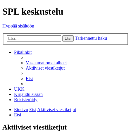
SPL keskustelu
Hyppää sisältöön
Tarkennettu haku
Etsi
Pikalinkit
Vastaamattomat aiheet
Aktiiviset viestiketjut
Etsi
UKK
Kirjaudu sisään
Rekisteröidy
Etusivu
Etsi
Aktiiviset viestiketjut
Etsi
Aktiiviset viestiketjut