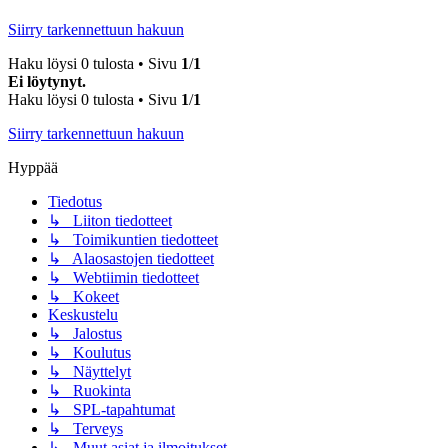
Siirry tarkennettuun hakuun
Haku löysi 0 tulosta • Sivu
1
/
1
Ei löytynyt.
Haku löysi 0 tulosta • Sivu
1
/
1
Siirry tarkennettuun hakuun
Hyppää
Tiedotus
↳ Liiton tiedotteet
↳ Toimikuntien tiedotteet
↳ Alaosastojen tiedotteet
↳ Webtiimin tiedotteet
↳ Kokeet
Keskustelu
↳ Jalostus
↳ Koulutus
↳ Näyttelyt
↳ Ruokinta
↳ SPL-tapahtumat
↳ Terveys
↳ Muut asiat ja ilmoitukset