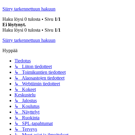
Siirry tarkennettuun hakuun
Haku löysi 0 tulosta • Sivu
1
/
1
Ei löytynyt.
Haku löysi 0 tulosta • Sivu
1
/
1
Siirry tarkennettuun hakuun
Hyppää
Tiedotus
↳ Liiton tiedotteet
↳ Toimikuntien tiedotteet
↳ Alaosastojen tiedotteet
↳ Webtiimin tiedotteet
↳ Kokeet
Keskustelu
↳ Jalostus
↳ Koulutus
↳ Näyttelyt
↳ Ruokinta
↳ SPL-tapahtumat
↳ Terveys
↳ Muut asiat ja ilmoitukset