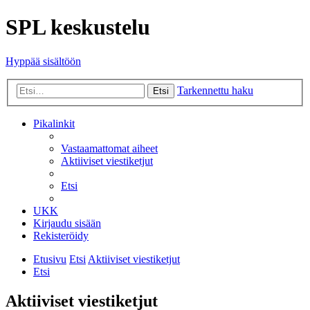
SPL keskustelu
Hyppää sisältöön
Tarkennettu haku
Etsi
Pikalinkit
Vastaamattomat aiheet
Aktiiviset viestiketjut
Etsi
UKK
Kirjaudu sisään
Rekisteröidy
Etusivu
Etsi
Aktiiviset viestiketjut
Etsi
Aktiiviset viestiketjut