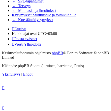
↳ SPL-tapahtumat
↳ Terveys
↳ Muut asiat ja ilmoitukset
Kysymykset hallitukselle ja toimikunnille
↳ Koesääntökysymykset
Etusivu
Kaikki ajat ovat
UTC+03:00
Poista evästeet
Viesti Ylläpidolle
Keskustelufoorumin ohjelmisto
phpBB
® Forum Software © phpBB
Limited
Käännös: phpBB Suomi (lurttinen, harritapio, Pettis)
Yksityisyys
|
Ehdot