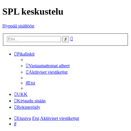
SPL keskustelu
Hyppää sisältöön
Tarkennettu
Etsi
haku
Pikalinkit
Vastaamattomat aiheet
Aktiiviset viestiketjut
Etsi
UKK
Kirjaudu sisään
Rekisteröidy
Etusivu
Etsi
Aktiiviset viestiketjut
Etsi