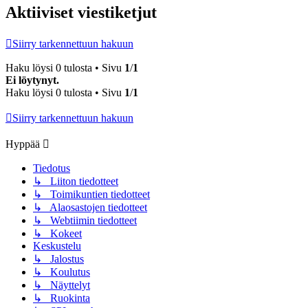
Aktiiviset viestiketjut
Siirry tarkennettuun hakuun
Haku löysi 0 tulosta • Sivu
1
/
1
Ei löytynyt.
Haku löysi 0 tulosta • Sivu
1
/
1
Siirry tarkennettuun hakuun
Hyppää
Tiedotus
↳ Liiton tiedotteet
↳ Toimikuntien tiedotteet
↳ Alaosastojen tiedotteet
↳ Webtiimin tiedotteet
↳ Kokeet
Keskustelu
↳ Jalostus
↳ Koulutus
↳ Näyttelyt
↳ Ruokinta