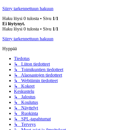
Siirry tarkennettuun hakuun
Haku löysi 0 tulosta • Sivu
1
/
1
Ei löytynyt.
Haku löysi 0 tulosta • Sivu
1
/
1
Siirry tarkennettuun hakuun
Hyppää
Tiedotus
↳ Liiton tiedotteet
↳ Toimikuntien tiedotteet
↳ Alaosastojen tiedotteet
↳ Webtiimin tiedotteet
↳ Kokeet
Keskustelu
↳ Jalostus
↳ Koulutus
↳ Näyttelyt
↳ Ruokinta
↳ SPL-tapahtumat
↳ Terveys
↳ Muut asiat ja ilmoitukset