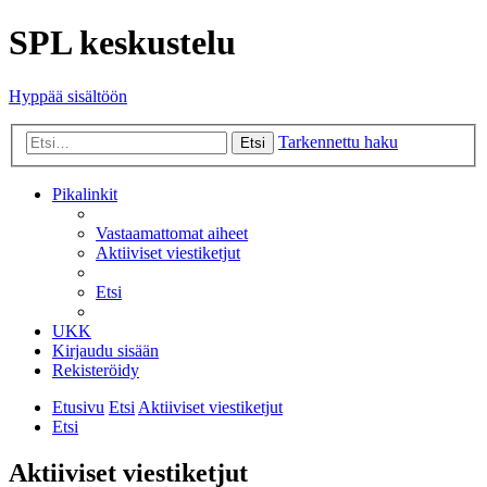
SPL keskustelu
Hyppää sisältöön
Tarkennettu haku
Etsi
Pikalinkit
Vastaamattomat aiheet
Aktiiviset viestiketjut
Etsi
UKK
Kirjaudu sisään
Rekisteröidy
Etusivu
Etsi
Aktiiviset viestiketjut
Etsi
Aktiiviset viestiketjut