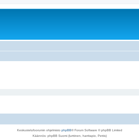
Keskustelufoorumin ohjelmisto
phpBB
® Forum Software © phpBB Limited
Käännös: phpBB Suomi (lurttinen, harritapio, Pettis)