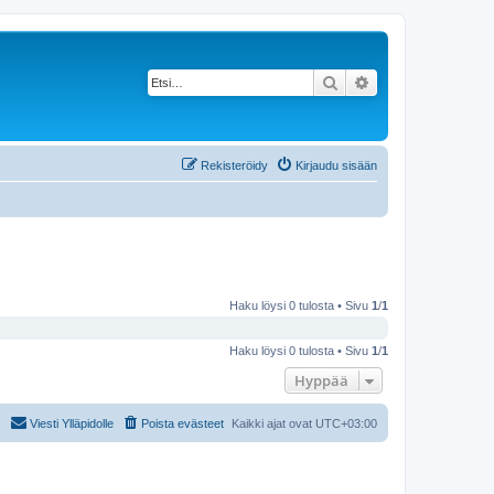
Etsi
Tarkennettu haku
Rekisteröidy
Kirjaudu sisään
Haku löysi 0 tulosta • Sivu
1
/
1
Haku löysi 0 tulosta • Sivu
1
/
1
Hyppää
Viesti Ylläpidolle
Poista evästeet
Kaikki ajat ovat
UTC+03:00