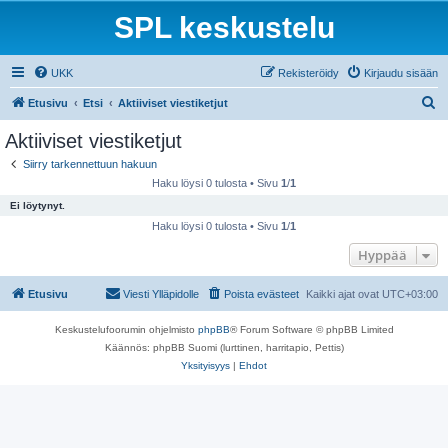
SPL keskustelu
UKK
Rekisteröidy
Kirjaudu sisään
E
Etusivu
Etsi
Aktiiviset viestiketjut
t
Aktiiviset viestiketjut
s
Siirry tarkennettuun hakuun
i
Haku löysi 0 tulosta • Sivu
1
/
1
Ei löytynyt.
Haku löysi 0 tulosta • Sivu
1
/
1
Hyppää
Etusivu
Viesti Ylläpidolle
Poista evästeet
Kaikki ajat ovat
UTC+03:00
Keskustelufoorumin ohjelmisto
phpBB
® Forum Software © phpBB Limited
Käännös: phpBB Suomi (lurttinen, harritapio, Pettis)
Yksityisyys
|
Ehdot