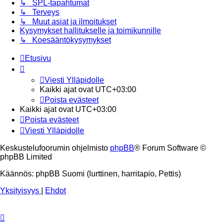
↳ SPL-tapahtumat
↳ Terveys
↳ Muut asiat ja ilmoitukset
Kysymykset hallitukselle ja toimikunnille
↳ Koesääntökysymykset
Etusivu
Viesti Ylläpidolle
Kaikki ajat ovat
UTC+03:00
Poista evästeet
Kaikki ajat ovat
UTC+03:00
Poista evästeet
Viesti Ylläpidolle
Keskustelufoorumin ohjelmisto
phpBB
® Forum Software ©
phpBB Limited
Käännös: phpBB Suomi (lurttinen, harritapio, Pettis)
Yksityisyys
|
Ehdot