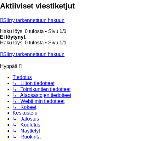
Aktiiviset viestiketjut
Siirry tarkennettuun hakuun
Haku löysi 0 tulosta • Sivu
1
/
1
Ei löytynyt.
Haku löysi 0 tulosta • Sivu
1
/
1
Siirry tarkennettuun hakuun
Hyppää
Tiedotus
↳ Liiton tiedotteet
↳ Toimikuntien tiedotteet
↳ Alaosastojen tiedotteet
↳ Webtiimin tiedotteet
↳ Kokeet
Keskustelu
↳ Jalostus
↳ Koulutus
↳ Näyttelyt
↳ Ruokinta