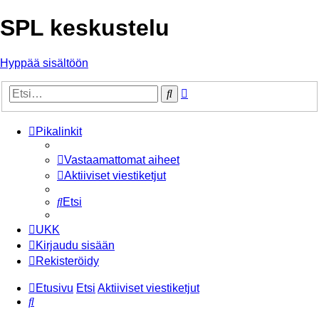
SPL keskustelu
Hyppää sisältöön
Tarkennettu
Etsi
haku
Pikalinkit
Vastaamattomat aiheet
Aktiiviset viestiketjut
Etsi
UKK
Kirjaudu sisään
Rekisteröidy
Etusivu
Etsi
Aktiiviset viestiketjut
Etsi