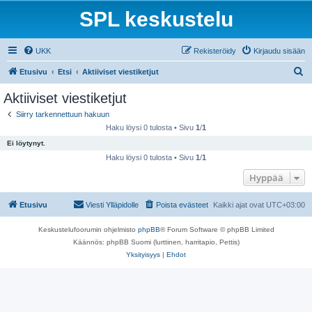
SPL keskustelu
UKK
Rekisteröidy
Kirjaudu sisään
E
Etusivu
Etsi
Aktiiviset viestiketjut
t
Aktiiviset viestiketjut
s
Siirry tarkennettuun hakuun
i
Haku löysi 0 tulosta • Sivu
1
/
1
Ei löytynyt.
Haku löysi 0 tulosta • Sivu
1
/
1
Hyppää
Etusivu
Viesti Ylläpidolle
Poista evästeet
Kaikki ajat ovat
UTC+03:00
Keskustelufoorumin ohjelmisto
phpBB
® Forum Software © phpBB Limited
Käännös: phpBB Suomi (lurttinen, harritapio, Pettis)
Yksityisyys
|
Ehdot