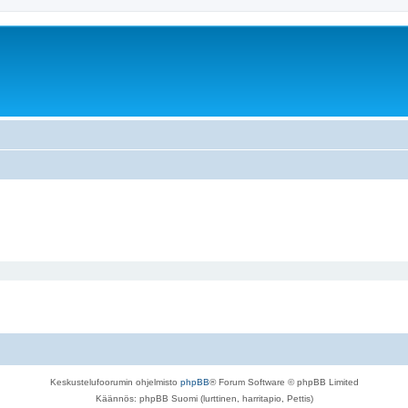
Keskustelufoorumin ohjelmisto
phpBB
® Forum Software © phpBB Limited
Käännös: phpBB Suomi (lurttinen, harritapio, Pettis)