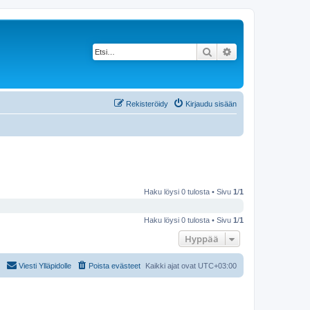
Etsi
Tarkennettu haku
Rekisteröidy
Kirjaudu sisään
Haku löysi 0 tulosta • Sivu
1
/
1
Haku löysi 0 tulosta • Sivu
1
/
1
Hyppää
Viesti Ylläpidolle
Poista evästeet
Kaikki ajat ovat
UTC+03:00