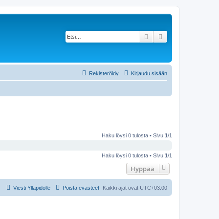
Etsi
Tarkennettu haku
Rekisteröidy
Kirjaudu sisään
Haku löysi 0 tulosta • Sivu
1
/
1
Haku löysi 0 tulosta • Sivu
1
/
1
Hyppää
Viesti Ylläpidolle
Poista evästeet
Kaikki ajat ovat
UTC+03:00