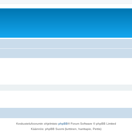
Keskustelufoorumin ohjelmisto
phpBB
® Forum Software © phpBB Limited
Käännös: phpBB Suomi (lurttinen, harritapio, Pettis)