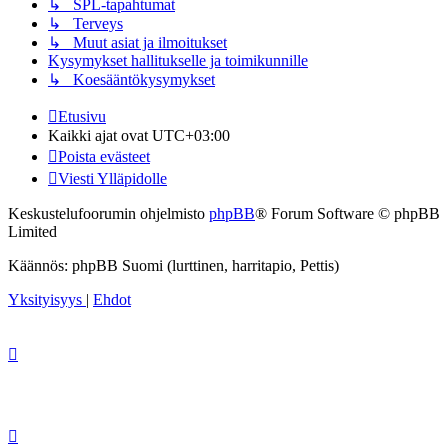
↳ SPL-tapahtumat
↳ Terveys
↳ Muut asiat ja ilmoitukset
Kysymykset hallitukselle ja toimikunnille
↳ Koesääntökysymykset
Etusivu
Kaikki ajat ovat
UTC+03:00
Poista evästeet
Viesti Ylläpidolle
Keskustelufoorumin ohjelmisto
phpBB
® Forum Software © phpBB
Limited
Käännös: phpBB Suomi (lurttinen, harritapio, Pettis)
Yksityisyys
|
Ehdot