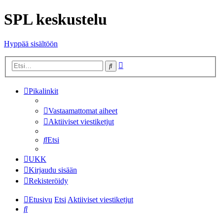
SPL keskustelu
Hyppää sisältöön
Tarkennettu
Etsi
haku
Pikalinkit
Vastaamattomat aiheet
Aktiiviset viestiketjut
Etsi
UKK
Kirjaudu sisään
Rekisteröidy
Etusivu
Etsi
Aktiiviset viestiketjut
Etsi