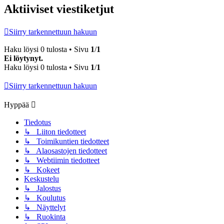
Aktiiviset viestiketjut
Siirry tarkennettuun hakuun
Haku löysi 0 tulosta • Sivu
1
/
1
Ei löytynyt.
Haku löysi 0 tulosta • Sivu
1
/
1
Siirry tarkennettuun hakuun
Hyppää
Tiedotus
↳ Liiton tiedotteet
↳ Toimikuntien tiedotteet
↳ Alaosastojen tiedotteet
↳ Webtiimin tiedotteet
↳ Kokeet
Keskustelu
↳ Jalostus
↳ Koulutus
↳ Näyttelyt
↳ Ruokinta