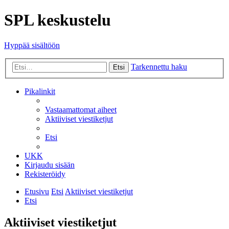
SPL keskustelu
Hyppää sisältöön
Tarkennettu haku
Etsi
Pikalinkit
Vastaamattomat aiheet
Aktiiviset viestiketjut
Etsi
UKK
Kirjaudu sisään
Rekisteröidy
Etusivu
Etsi
Aktiiviset viestiketjut
Etsi
Aktiiviset viestiketjut