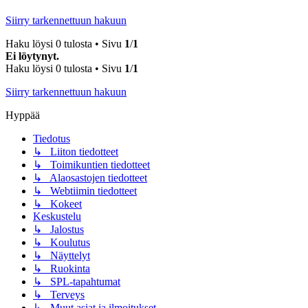
Siirry tarkennettuun hakuun
Haku löysi 0 tulosta • Sivu
1
/
1
Ei löytynyt.
Haku löysi 0 tulosta • Sivu
1
/
1
Siirry tarkennettuun hakuun
Hyppää
Tiedotus
↳ Liiton tiedotteet
↳ Toimikuntien tiedotteet
↳ Alaosastojen tiedotteet
↳ Webtiimin tiedotteet
↳ Kokeet
Keskustelu
↳ Jalostus
↳ Koulutus
↳ Näyttelyt
↳ Ruokinta
↳ SPL-tapahtumat
↳ Terveys
↳ Muut asiat ja ilmoitukset