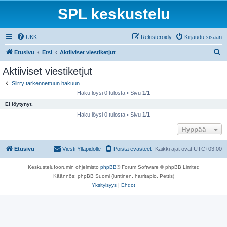
SPL keskustelu
UKK
Rekisteröidy
Kirjaudu sisään
E
Etusivu
Etsi
Aktiiviset viestiketjut
t
Aktiiviset viestiketjut
s
Siirry tarkennettuun hakuun
i
Haku löysi 0 tulosta • Sivu
1
/
1
Ei löytynyt.
Haku löysi 0 tulosta • Sivu
1
/
1
Hyppää
Etusivu
Viesti Ylläpidolle
Poista evästeet
Kaikki ajat ovat
UTC+03:00
Keskustelufoorumin ohjelmisto
phpBB
® Forum Software © phpBB Limited
Käännös: phpBB Suomi (lurttinen, harritapio, Pettis)
Yksityisyys
|
Ehdot