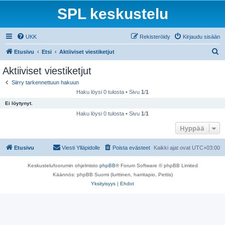
SPL keskustelu
UKK
Rekisteröidy
Kirjaudu sisään
E
Etusivu
Etsi
Aktiiviset viestiketjut
t
Aktiiviset viestiketjut
s
Siirry tarkennettuun hakuun
i
Haku löysi 0 tulosta • Sivu
1
/
1
Ei löytynyt.
Haku löysi 0 tulosta • Sivu
1
/
1
Hyppää
Etusivu
Viesti Ylläpidolle
Poista evästeet
Kaikki ajat ovat
UTC+03:00
Keskustelufoorumin ohjelmisto
phpBB
® Forum Software © phpBB Limited
Käännös: phpBB Suomi (lurttinen, harritapio, Pettis)
Yksityisyys
|
Ehdot