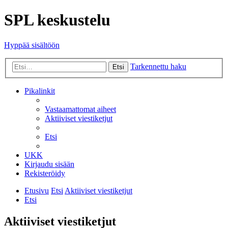
SPL keskustelu
Hyppää sisältöön
Tarkennettu haku
Etsi
Pikalinkit
Vastaamattomat aiheet
Aktiiviset viestiketjut
Etsi
UKK
Kirjaudu sisään
Rekisteröidy
Etusivu
Etsi
Aktiiviset viestiketjut
Etsi
Aktiiviset viestiketjut