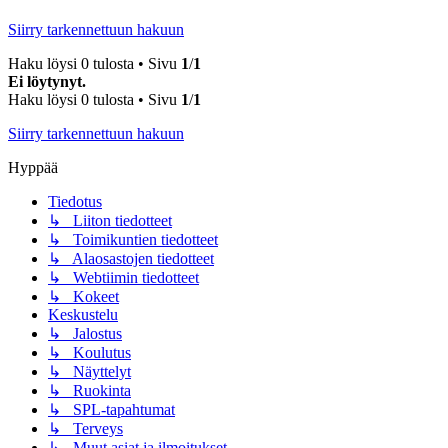
Siirry tarkennettuun hakuun
Haku löysi 0 tulosta • Sivu
1
/
1
Ei löytynyt.
Haku löysi 0 tulosta • Sivu
1
/
1
Siirry tarkennettuun hakuun
Hyppää
Tiedotus
↳ Liiton tiedotteet
↳ Toimikuntien tiedotteet
↳ Alaosastojen tiedotteet
↳ Webtiimin tiedotteet
↳ Kokeet
Keskustelu
↳ Jalostus
↳ Koulutus
↳ Näyttelyt
↳ Ruokinta
↳ SPL-tapahtumat
↳ Terveys
↳ Muut asiat ja ilmoitukset