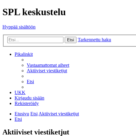
SPL keskustelu
Hyppää sisältöön
Tarkennettu haku
Etsi
Pikalinkit
Vastaamattomat aiheet
Aktiiviset viestiketjut
Etsi
UKK
Kirjaudu sisään
Rekisteröidy
Etusivu
Etsi
Aktiiviset viestiketjut
Etsi
Aktiiviset viestiketjut