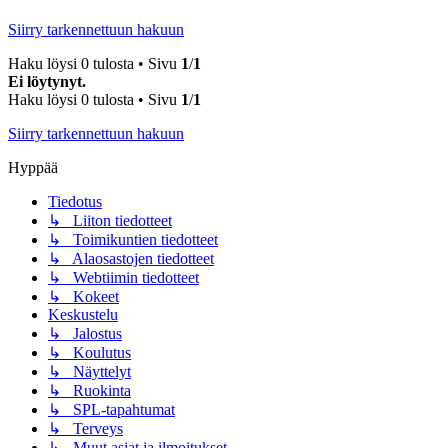
Siirry tarkennettuun hakuun
Haku löysi 0 tulosta • Sivu
1
/
1
Ei löytynyt.
Haku löysi 0 tulosta • Sivu
1
/
1
Siirry tarkennettuun hakuun
Hyppää
Tiedotus
↳ Liiton tiedotteet
↳ Toimikuntien tiedotteet
↳ Alaosastojen tiedotteet
↳ Webtiimin tiedotteet
↳ Kokeet
Keskustelu
↳ Jalostus
↳ Koulutus
↳ Näyttelyt
↳ Ruokinta
↳ SPL-tapahtumat
↳ Terveys
↳ Muut asiat ja ilmoitukset