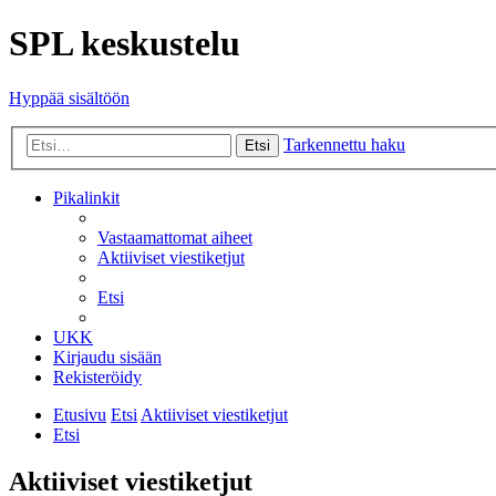
SPL keskustelu
Hyppää sisältöön
Tarkennettu haku
Etsi
Pikalinkit
Vastaamattomat aiheet
Aktiiviset viestiketjut
Etsi
UKK
Kirjaudu sisään
Rekisteröidy
Etusivu
Etsi
Aktiiviset viestiketjut
Etsi
Aktiiviset viestiketjut