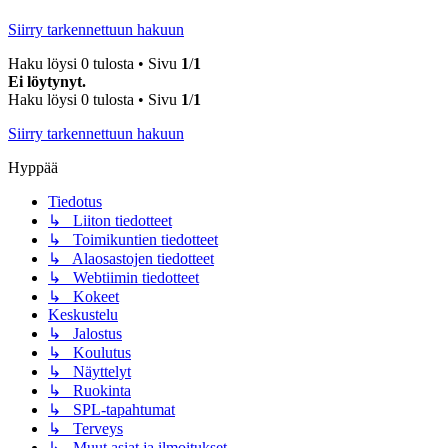
Siirry tarkennettuun hakuun
Haku löysi 0 tulosta • Sivu
1
/
1
Ei löytynyt.
Haku löysi 0 tulosta • Sivu
1
/
1
Siirry tarkennettuun hakuun
Hyppää
Tiedotus
↳ Liiton tiedotteet
↳ Toimikuntien tiedotteet
↳ Alaosastojen tiedotteet
↳ Webtiimin tiedotteet
↳ Kokeet
Keskustelu
↳ Jalostus
↳ Koulutus
↳ Näyttelyt
↳ Ruokinta
↳ SPL-tapahtumat
↳ Terveys
↳ Muut asiat ja ilmoitukset