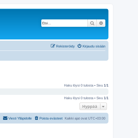
Etsi
Tarkennettu haku
Rekisteröidy
Kirjaudu sisään
Haku löysi 0 tulosta • Sivu
1
/
1
Haku löysi 0 tulosta • Sivu
1
/
1
Hyppää
Viesti Ylläpidolle
Poista evästeet
Kaikki ajat ovat
UTC+03:00