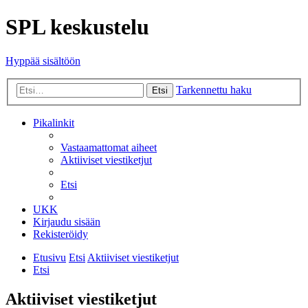
SPL keskustelu
Hyppää sisältöön
Tarkennettu haku
Etsi
Pikalinkit
Vastaamattomat aiheet
Aktiiviset viestiketjut
Etsi
UKK
Kirjaudu sisään
Rekisteröidy
Etusivu
Etsi
Aktiiviset viestiketjut
Etsi
Aktiiviset viestiketjut