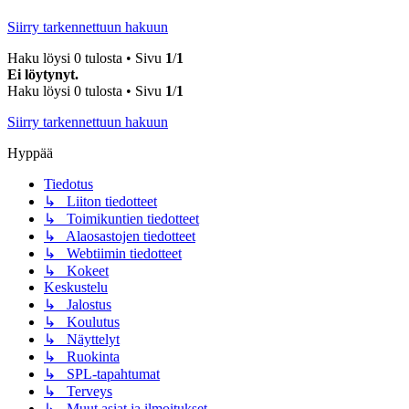
Siirry tarkennettuun hakuun
Haku löysi 0 tulosta • Sivu
1
/
1
Ei löytynyt.
Haku löysi 0 tulosta • Sivu
1
/
1
Siirry tarkennettuun hakuun
Hyppää
Tiedotus
↳ Liiton tiedotteet
↳ Toimikuntien tiedotteet
↳ Alaosastojen tiedotteet
↳ Webtiimin tiedotteet
↳ Kokeet
Keskustelu
↳ Jalostus
↳ Koulutus
↳ Näyttelyt
↳ Ruokinta
↳ SPL-tapahtumat
↳ Terveys
↳ Muut asiat ja ilmoitukset