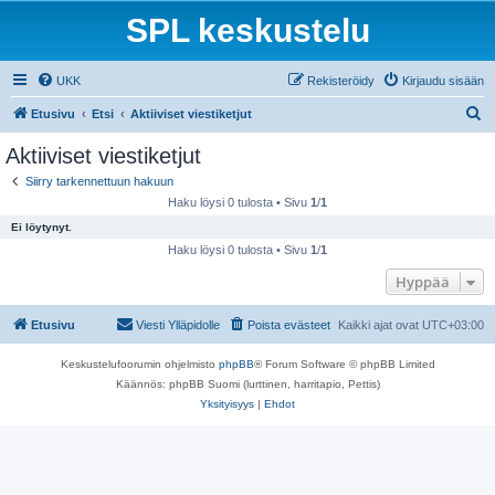
SPL keskustelu
UKK
Rekisteröidy
Kirjaudu sisään
E
Etusivu
Etsi
Aktiiviset viestiketjut
t
Aktiiviset viestiketjut
s
Siirry tarkennettuun hakuun
i
Haku löysi 0 tulosta • Sivu
1
/
1
Ei löytynyt.
Haku löysi 0 tulosta • Sivu
1
/
1
Hyppää
Etusivu
Viesti Ylläpidolle
Poista evästeet
Kaikki ajat ovat
UTC+03:00
Keskustelufoorumin ohjelmisto
phpBB
® Forum Software © phpBB Limited
Käännös: phpBB Suomi (lurttinen, harritapio, Pettis)
Yksityisyys
|
Ehdot