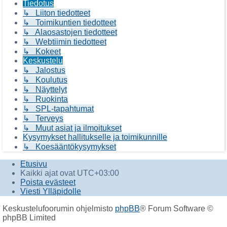
Tiedotus
↳ Liiton tiedotteet
↳ Toimikuntien tiedotteet
↳ Alaosastojen tiedotteet
↳ Webtiimin tiedotteet
↳ Kokeet
Keskustelu
↳ Jalostus
↳ Koulutus
↳ Näyttelyt
↳ Ruokinta
↳ SPL-tapahtumat
↳ Terveys
↳ Muut asiat ja ilmoitukset
Kysymykset hallitukselle ja toimikunnille
↳ Koesääntökysymykset
Etusivu
Kaikki ajat ovat
UTC+03:00
Poista evästeet
Viesti Ylläpidolle
Keskustelufoorumin ohjelmisto
phpBB
® Forum Software ©
phpBB Limited