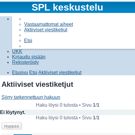
SPL keskustelu
Vastaamattomat aiheet
Aktiiviset viestiketjut
Etsi
UKK
Kirjaudu sisään
Rekisteröidy
Etusivu
Etsi
Aktiiviset viestiketjut
Etsi
Aktiiviset viestiketjut
Siirry tarkennettuun hakuun
Haku löysi 0 tulosta • Sivu
1
/
1
Ei löytynyt.
Haku löysi 0 tulosta • Sivu
1
/
1
Hyppää