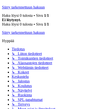
Siirry tarkennettuun hakuun
Haku löysi 0 tulosta • Sivu
1
/
1
Ei löytynyt.
Haku löysi 0 tulosta • Sivu
1
/
1
Siirry tarkennettuun hakuun
Hyppää
Tiedotus
↳ Liiton tiedotteet
↳ Toimikuntien tiedotteet
↳ Alaosastojen tiedotteet
↳ Webtiimin tiedotteet
↳ Kokeet
Keskustelu
↳ Jalostus
↳ Koulutus
↳ Näyttelyt
↳ Ruokinta
↳ SPL-tapahtumat
↳ Terveys
↳ Muut asiat ja ilmoitukset