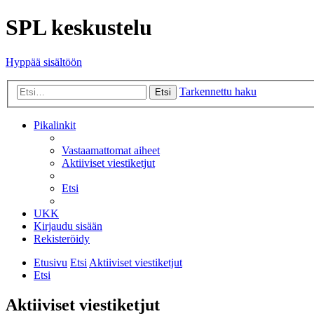
SPL keskustelu
Hyppää sisältöön
Tarkennettu haku
Etsi
Pikalinkit
Vastaamattomat aiheet
Aktiiviset viestiketjut
Etsi
UKK
Kirjaudu sisään
Rekisteröidy
Etusivu
Etsi
Aktiiviset viestiketjut
Etsi
Aktiiviset viestiketjut