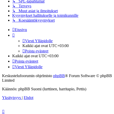
↳ SPL-tapahtumat
↳ Terveys
↳ Muut asiat ja ilmoitukset
Kysymykset hallitukselle ja toimikunnille
↳ Koesääntökysymykset
Etusivu
Viesti Ylläpidolle
Kaikki ajat ovat
UTC+03:00
Poista evästeet
Kaikki ajat ovat
UTC+03:00
Poista evästeet
Viesti Ylläpidolle
Keskustelufoorumin ohjelmisto
phpBB
® Forum Software © phpBB
Limited
Käännös: phpBB Suomi (lurttinen, harritapio, Pettis)
Yksityisyys
|
Ehdot