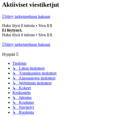
Aktiiviset viestiketjut
Siirry tarkennettuun hakuun
Haku löysi 0 tulosta • Sivu
1
/
1
Ei löytynyt.
Haku löysi 0 tulosta • Sivu
1
/
1
Siirry tarkennettuun hakuun
Hyppää
Tiedotus
↳ Liiton tiedotteet
↳ Toimikuntien tiedotteet
↳ Alaosastojen tiedotteet
↳ Webtiimin tiedotteet
↳ Kokeet
Keskustelu
↳ Jalostus
↳ Koulutus
↳ Näyttelyt
↳ Ruokinta