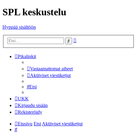
SPL keskustelu
Hyppää sisältöön
Tarkennettu
Etsi
haku
Pikalinkit
Vastaamattomat aiheet
Aktiiviset viestiketjut
Etsi
UKK
Kirjaudu sisään
Rekisteröidy
Etusivu
Etsi
Aktiiviset viestiketjut
Etsi