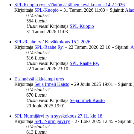
SPL Kuopio ry:n sääntömääräinen kevätkokous 14.2.2026
Kirjoittaja
SPL-Kuopio
»
31 Tammi 2026 11:03
» Sijainti:
Alao
0
Vastaukset
554
Luettu
Uusin viesti
Kirjoittaja
SPL-Kuopio
31 Tammi 2026 11:03
SPL-Raahe ry / Kevätkokous 15.2.2026
Kirjoittaja
SPL-Raahe Ry.
»
22 Tammi 2026 23:10
» Sijainti:
A
0
Vastaukset
516
Luettu
Uusin viesti
Kirjoittaja
SPL-Raahe Ry.
22 Tammi 2026 23:10
Etsinnässä iäkkäämpi uros
Kirjoittaja
Seija Irmeli Kaisto
»
29 Joulu 2025 19:01
» Sijainti:
0
Vastaukset
670
Luettu
Uusin viesti
Kirjoittaja
Seija Irmeli Kaisto
29 Joulu 2025 19:01
SPL Nurmijärvi ry:n syyskokous 27.11. klo 18.
Kirjoittaja
SPL-Nurmijärvi ry
»
27 Loka 2025 12:45
» Sijainti:
0
Vastaukset
613
Luettu