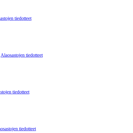
astojen tiedotteet
:
Alaosastojen tiedotteet
stojen tiedotteet
osastojen tiedotteet