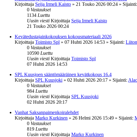
Kirjoittaja
Seija Irmeli Kaisto
»
21 Touko 2026 00:24
» Sijainti
0
Vastaukset
1134
Luettu
Uusin viesti
Kirjoittaja
Seija Irmeli Kaisto
21 Touko 2026 00:24
Kevätedustajainkokouksen kokousmateriaali 2026
Kirjoittaja
Toimisto Spl
»
07 Huhti 2026 14:53
» Sijainti:
Liiton
0
Vastaukset
10590
Luettu
Uusin viesti
Kirjoittaja
Toimisto Spl
07 Huhti 2026 14:53
SPL Kuusjoen sääntömääräinen kevätkokous 16.4
Kirjoittaja
SPL Kuusjoki
»
02 Huhti 2026 20:17
» Sijainti:
Alao
0
Vastaukset
984
Luettu
Uusin viesti
Kirjoittaja
SPL Kuusjoki
02 Huhti 2026 20:17
Vanhat Saksanpaimenkoiralehdet
Kirjoittaja
Marko Kurkinen
»
26 Helmi 2026 15:49
» Sijainti:
M
0
Vastaukset
819
Luettu
Uusin viesti
Kirjoittaja
Marko Kurkinen