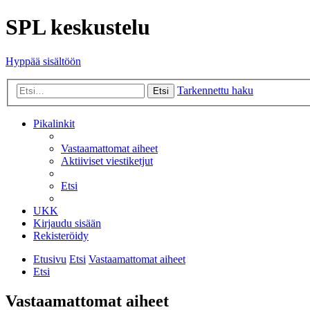
SPL keskustelu
Hyppää sisältöön
Tarkennettu haku
Etsi
Pikalinkit
Vastaamattomat aiheet
Aktiiviset viestiketjut
Etsi
UKK
Kirjaudu sisään
Rekisteröidy
Etusivu
Etsi
Vastaamattomat aiheet
Etsi
Vastaamattomat aiheet