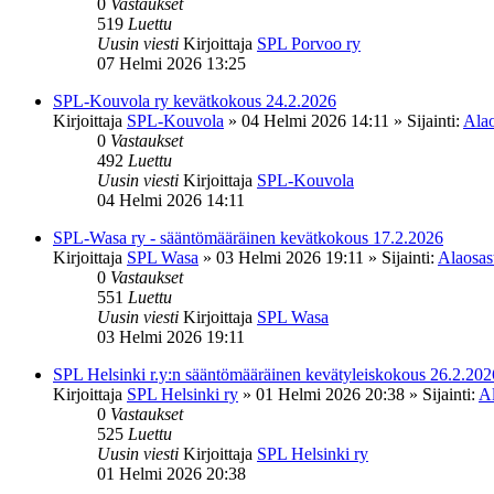
0
Vastaukset
519
Luettu
Uusin viesti
Kirjoittaja
SPL Porvoo ry
07 Helmi 2026 13:25
SPL-Kouvola ry kevätkokous 24.2.2026
Kirjoittaja
SPL-Kouvola
»
04 Helmi 2026 14:11
» Sijainti:
Alao
0
Vastaukset
492
Luettu
Uusin viesti
Kirjoittaja
SPL-Kouvola
04 Helmi 2026 14:11
SPL-Wasa ry - sääntömääräinen kevätkokous 17.2.2026
Kirjoittaja
SPL Wasa
»
03 Helmi 2026 19:11
» Sijainti:
Alaosast
0
Vastaukset
551
Luettu
Uusin viesti
Kirjoittaja
SPL Wasa
03 Helmi 2026 19:11
SPL Helsinki r.y:n sääntömääräinen kevätyleiskokous 26.2.202
Kirjoittaja
SPL Helsinki ry
»
01 Helmi 2026 20:38
» Sijainti:
Al
0
Vastaukset
525
Luettu
Uusin viesti
Kirjoittaja
SPL Helsinki ry
01 Helmi 2026 20:38