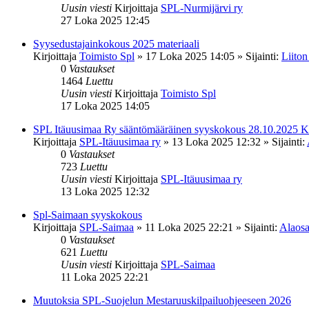
Uusin viesti
Kirjoittaja
SPL-Nurmijärvi ry
27 Loka 2025 12:45
Syysedustajainkokous 2025 materiaali
Kirjoittaja
Toimisto Spl
»
17 Loka 2025 14:05
» Sijainti:
Liiton
0
Vastaukset
1464
Luettu
Uusin viesti
Kirjoittaja
Toimisto Spl
17 Loka 2025 14:05
SPL Itäuusimaa Ry sääntömääräinen syyskokous 28.10.2025 K
Kirjoittaja
SPL-Itäuusimaa ry
»
13 Loka 2025 12:32
» Sijainti:
0
Vastaukset
723
Luettu
Uusin viesti
Kirjoittaja
SPL-Itäuusimaa ry
13 Loka 2025 12:32
Spl-Saimaan syyskokous
Kirjoittaja
SPL-Saimaa
»
11 Loka 2025 22:21
» Sijainti:
Alaosa
0
Vastaukset
621
Luettu
Uusin viesti
Kirjoittaja
SPL-Saimaa
11 Loka 2025 22:21
Muutoksia SPL-Suojelun Mestaruuskilpailuohjeeseen 2026