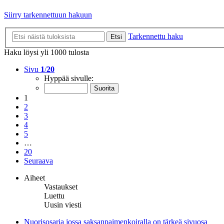
Siirry tarkennettuun hakuun
Tarkennettu haku
Etsi
Haku löysi yli 1000 tulosta
Sivu
1
/
20
Hyppää sivulle:
1
2
3
4
5
…
20
Seuraava
Aiheet
Vastaukset
Luettu
Uusin viesti
Nuorisosarja jossa saksanpaimenkoiralla on tärkeä sivuosa