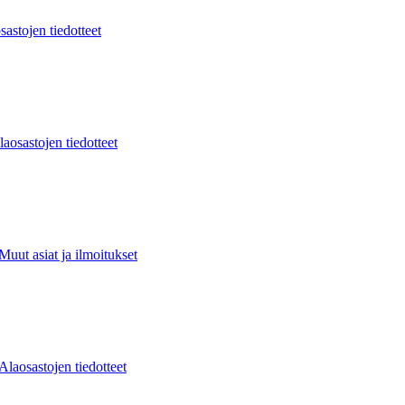
sastojen tiedotteet
laosastojen tiedotteet
Muut asiat ja ilmoitukset
Alaosastojen tiedotteet