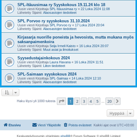
SPL-Itäuusimaa ry Syyskokous 19.11.24 klo 18
Uusin viesti Kirjoittaja
SPL-Itäuusimaa ry
«
22 Loka 2024 11:08
Lähetetty Sijainti:
Alaosastojen tiedotteet
SPL Porvoo ry syyskokous 31.10.2024
Uusin viesti Kirjoittaja
SPL Porvoo ry
«
17 Loka 2024 20:04
Lähetetty Sijainti:
Alaosastojen tiedotteet
Kirjasarja nuorille poneista ja hevosista, mutta mukana myös
saksanpaimenkoira
Uusin viesti Kirjoittaja
Seija Irmeli Kaisto
«
16 Loka 2024 20:07
Lähetetty Sijainti:
Muut asiat ja ilmoitukset
Syysedustajainkokous 2024
Uusin viesti Kirjoittaja
Laura Havana
«
16 Loka 2024 11:51
Lähetetty Sijainti:
Liiton tiedotteet
SPL-Saimaan syyskokous 2024
Uusin viesti Kirjoittaja
SPL-Saimaa
«
14 Loka 2024 12:10
Lähetetty Sijainti:
Alaosastojen tiedotteet
Sivu
1
/
20
1
2
3
4
5
20
Seuraa
Haku löysi yli 1000 tulosta
…
Hyppää
Etusivu
Viesti Ylläpidolle
Poista evästeet
Kaikki ajat ovat
UTC+03:00
Keskustelufoorumin ohjelmisto
phpBB
® Forum Software © phpBB Limited