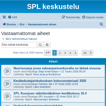
SPL keskustelu
UKK
Rekisteröidy
Kirjaudu sisään
E
Etusivu
Etsi
Vastaamattomat aiheet
t
Vastaamattomat aiheet
s
Siirry tarkennettuun hakuun
i
Etsi
Tarkennettu haku
Sivu
1
/
20
1
2
3
4
5
20
Seuraa
Haku löysi yli 1000 tulosta
…
Aiheet
Nuorisosarja jossa saksanpaimenkoiralla on tärkeä sivuosa
Uusin viesti Kirjoittaja
Seija Irmeli Kaisto
«
21 Touko 2026 00:24
Lähetetty Sijainti:
Muut asiat ja ilmoitukset
Kevätedustajainkokouksen kokousmateriaali 2026
Uusin viesti Kirjoittaja
Toimisto Spl
«
07 Huhti 2026 14:53
Lähetetty Sijainti:
Liiton tiedotteet
SPL Kuusjoen sääntömääräinen kevätkokous 16.4
Uusin viesti Kirjoittaja
SPL Kuusjoki
«
02 Huhti 2026 20:17
Lähetetty Sijainti:
Alaosastojen tiedotteet
Vanhat Saksanpaimenkoiralehdet