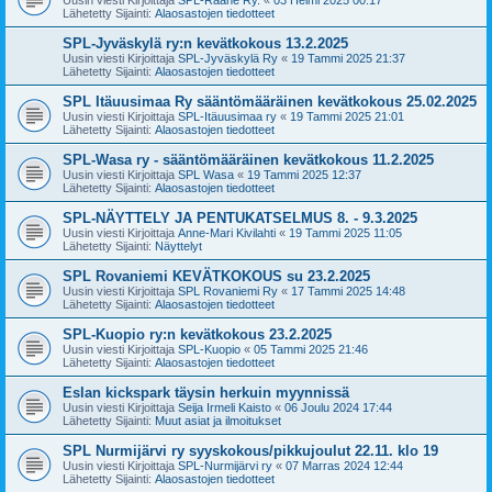
Lähetetty Sijainti:
Alaosastojen tiedotteet
SPL-Jyväskylä ry:n kevätkokous 13.2.2025
Uusin viesti Kirjoittaja
SPL-Jyväskylä Ry
«
19 Tammi 2025 21:37
Lähetetty Sijainti:
Alaosastojen tiedotteet
SPL Itäuusimaa Ry sääntömääräinen kevätkokous 25.02.2025
Uusin viesti Kirjoittaja
SPL-Itäuusimaa ry
«
19 Tammi 2025 21:01
Lähetetty Sijainti:
Alaosastojen tiedotteet
SPL-Wasa ry - sääntömääräinen kevätkokous 11.2.2025
Uusin viesti Kirjoittaja
SPL Wasa
«
19 Tammi 2025 12:37
Lähetetty Sijainti:
Alaosastojen tiedotteet
SPL-NÄYTTELY JA PENTUKATSELMUS 8. - 9.3.2025
Uusin viesti Kirjoittaja
Anne-Mari Kivilahti
«
19 Tammi 2025 11:05
Lähetetty Sijainti:
Näyttelyt
SPL Rovaniemi KEVÄTKOKOUS su 23.2.2025
Uusin viesti Kirjoittaja
SPL Rovaniemi Ry
«
17 Tammi 2025 14:48
Lähetetty Sijainti:
Alaosastojen tiedotteet
SPL-Kuopio ry:n kevätkokous 23.2.2025
Uusin viesti Kirjoittaja
SPL-Kuopio
«
05 Tammi 2025 21:46
Lähetetty Sijainti:
Alaosastojen tiedotteet
Eslan kickspark täysin herkuin myynnissä
Uusin viesti Kirjoittaja
Seija Irmeli Kaisto
«
06 Joulu 2024 17:44
Lähetetty Sijainti:
Muut asiat ja ilmoitukset
SPL Nurmijärvi ry syyskokous/pikkujoulut 22.11. klo 19
Uusin viesti Kirjoittaja
SPL-Nurmijärvi ry
«
07 Marras 2024 12:44
Lähetetty Sijainti:
Alaosastojen tiedotteet