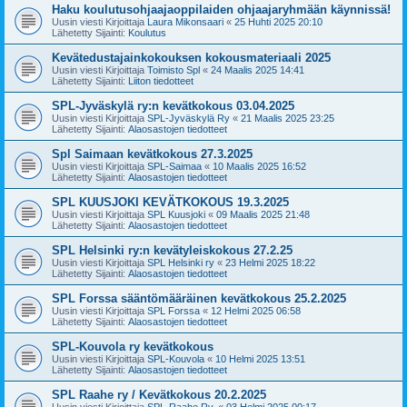
Haku koulutusohjaajaoppilaiden ohjaajaryhmään käynnissä!
Uusin viesti Kirjoittaja
Laura Mikonsaari
«
25 Huhti 2025 20:10
Lähetetty Sijainti:
Koulutus
Kevätedustajainkokouksen kokousmateriaali 2025
Uusin viesti Kirjoittaja
Toimisto Spl
«
24 Maalis 2025 14:41
Lähetetty Sijainti:
Liiton tiedotteet
SPL-Jyväskylä ry:n kevätkokous 03.04.2025
Uusin viesti Kirjoittaja
SPL-Jyväskylä Ry
«
21 Maalis 2025 23:25
Lähetetty Sijainti:
Alaosastojen tiedotteet
Spl Saimaan kevätkokous 27.3.2025
Uusin viesti Kirjoittaja
SPL-Saimaa
«
10 Maalis 2025 16:52
Lähetetty Sijainti:
Alaosastojen tiedotteet
SPL KUUSJOKI KEVÄTKOKOUS 19.3.2025
Uusin viesti Kirjoittaja
SPL Kuusjoki
«
09 Maalis 2025 21:48
Lähetetty Sijainti:
Alaosastojen tiedotteet
SPL Helsinki ry:n kevätyleiskokous 27.2.25
Uusin viesti Kirjoittaja
SPL Helsinki ry
«
23 Helmi 2025 18:22
Lähetetty Sijainti:
Alaosastojen tiedotteet
SPL Forssa sääntömääräinen kevätkokous 25.2.2025
Uusin viesti Kirjoittaja
SPL Forssa
«
12 Helmi 2025 06:58
Lähetetty Sijainti:
Alaosastojen tiedotteet
SPL-Kouvola ry kevätkokous
Uusin viesti Kirjoittaja
SPL-Kouvola
«
10 Helmi 2025 13:51
Lähetetty Sijainti:
Alaosastojen tiedotteet
SPL Raahe ry / Kevätkokous 20.2.2025
Uusin viesti Kirjoittaja
SPL-Raahe Ry.
«
03 Helmi 2025 00:17