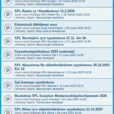
Uusin viesti Kirjoittaja
SPL-Kuopio
«
31 Tammi 2026 11:03
Lähetetty Sijainti:
Alaosastojen tiedotteet
SPL-Raahe ry / Kevätkokous 15.2.2026
Uusin viesti Kirjoittaja
SPL-Raahe Ry.
«
22 Tammi 2026 23:10
Lähetetty Sijainti:
Alaosastojen tiedotteet
Etsinnässä iäkkäämpi uros
Uusin viesti Kirjoittaja
Seija Irmeli Kaisto
«
29 Joulu 2025 19:01
Lähetetty Sijainti:
Muut asiat ja ilmoitukset
SPL Nurmijärvi ry:n syyskokous 27.11. klo 18.
Uusin viesti Kirjoittaja
SPL-Nurmijärvi ry
«
27 Loka 2025 12:45
Lähetetty Sijainti:
Alaosastojen tiedotteet
Syysedustajainkokous 2025 materiaali
Uusin viesti Kirjoittaja
Toimisto Spl
«
17 Loka 2025 14:05
Lähetetty Sijainti:
Liiton tiedotteet
SPL Itäuusimaa Ry sääntömääräinen syyskokous 28.10.2025
Klo 18
Uusin viesti Kirjoittaja
SPL-Itäuusimaa ry
«
13 Loka 2025 12:32
Lähetetty Sijainti:
Alaosastojen tiedotteet
Spl-Saimaan syyskokous
Uusin viesti Kirjoittaja
SPL-Saimaa
«
11 Loka 2025 22:21
Lähetetty Sijainti:
Alaosastojen tiedotteet
Muutoksia SPL-Suojelun Mestaruuskilpailuohjeeseen 2026
Uusin viesti Kirjoittaja
Laura Havana
«
10 Loka 2025 14:22
Lähetetty Sijainti:
Toimikuntien tiedotteet
SPL-Wasa ry:n sääntömääräinen syyskokous 21.10.2025
Uusin viesti Kirjoittaja
SPL Wasa
«
08 Loka 2025 16:26