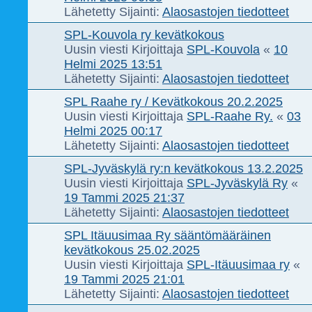
Lähetetty Sijainti:
Alaosastojen tiedotteet
SPL-Kouvola ry kevätkokous
Uusin viesti Kirjoittaja
SPL-Kouvola
«
10
Helmi 2025 13:51
Lähetetty Sijainti:
Alaosastojen tiedotteet
SPL Raahe ry / Kevätkokous 20.2.2025
Uusin viesti Kirjoittaja
SPL-Raahe Ry.
«
03
Helmi 2025 00:17
Lähetetty Sijainti:
Alaosastojen tiedotteet
SPL-Jyväskylä ry:n kevätkokous 13.2.2025
Uusin viesti Kirjoittaja
SPL-Jyväskylä Ry
«
19 Tammi 2025 21:37
Lähetetty Sijainti:
Alaosastojen tiedotteet
SPL Itäuusimaa Ry sääntömääräinen
kevätkokous 25.02.2025
Uusin viesti Kirjoittaja
SPL-Itäuusimaa ry
«
19 Tammi 2025 21:01
Lähetetty Sijainti:
Alaosastojen tiedotteet