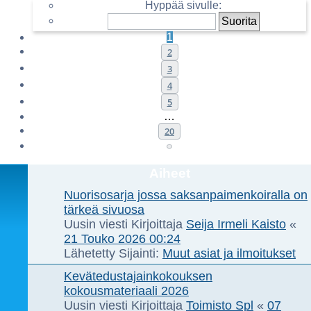
Hyppää sivulle:
1
2
3
4
5
…
20
Seuraava
Aiheet
Nuorisosarja jossa saksanpaimenkoiralla on
tärkeä sivuosa
Uusin viesti Kirjoittaja
Seija Irmeli Kaisto
«
21 Touko 2026 00:24
Lähetetty Sijainti:
Muut asiat ja ilmoitukset
Kevätedustajainkokouksen
kokousmateriaali 2026
Uusin viesti Kirjoittaja
Toimisto Spl
«
07