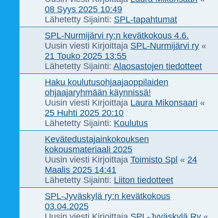
08 Syys 2025 10:49
Lähetetty Sijainti:
SPL-tapahtumat
SPL-Nurmijärvi ry:n kevätkokous 4.6.
Uusin viesti Kirjoittaja
SPL-Nurmijärvi ry
«
21 Touko 2025 13:55
Lähetetty Sijainti:
Alaosastojen tiedotteet
Haku koulutusohjaajaoppilaiden
ohjaajaryhmään käynnissä!
Uusin viesti Kirjoittaja
Laura Mikonsaari
«
25 Huhti 2025 20:10
Lähetetty Sijainti:
Koulutus
Kevätedustajainkokouksen
kokousmateriaali 2025
Uusin viesti Kirjoittaja
Toimisto Spl
«
24
Maalis 2025 14:41
Lähetetty Sijainti:
Liiton tiedotteet
SPL-Jyväskylä ry:n kevätkokous
03.04.2025
Uusin viesti Kirjoittaja
SPL-Jyväskylä Ry
«