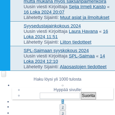
mutta mukana myös saksanpaimenkoira
Uusin viesti Kirjoittaja
Seija Irmeli Kaisto
«
16 Loka 2024 20:07
Lähetetty Sijainti:
Muut asiat ja ilmoitukset
Syysedustajainkokous 2024
Uusin viesti Kirjoittaja
Laura Havana
«
16
Loka 2024 11:51
Lähetetty Sijainti:
Liiton tiedotteet
SPL-Saimaan syyskokous 2024
Uusin viesti Kirjoittaja
SPL-Saimaa
«
14
Loka 2024 12:10
Lähetetty Sijainti:
Alaosastojen tiedotteet
Haku löysi yli 1000 tulosta
Sivu
1
/
20
Hyppää sivulle:
1
2
3