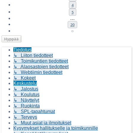
4
5
…
20
Seuraava
Hyppää
Tiedotus
↳ Liiton tiedotteet
↳ Toimikuntien tiedotteet
↳ Alaosastojen tiedotteet
↳ Webtiimin tiedotteet
↳ Kokeet
Keskustelu
↳ Jalostus
↳ Koulutus
↳ Näyttelyt
↳ Ruokinta
↳ SPL-tapahtumat
↳ Terveys
↳ Muut asiat ja ilmoitukset
Kysymykset hallitukselle ja toimikunnille