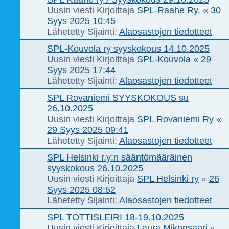
Uusin viesti Kirjoittaja
SPL-Raahe Ry.
«
30
Syys 2025 10:45
Lähetetty Sijainti:
Alaosastojen tiedotteet
SPL-Kouvola ry syyskokous 14.10.2025
Uusin viesti Kirjoittaja
SPL-Kouvola
«
29
Syys 2025 17:44
Lähetetty Sijainti:
Alaosastojen tiedotteet
SPL Rovaniemi SYYSKOKOUS su
26.10.2025
Uusin viesti Kirjoittaja
SPL Rovaniemi Ry
«
29 Syys 2025 09:41
Lähetetty Sijainti:
Alaosastojen tiedotteet
SPL Helsinki r.y:n sääntömääräinen
syyskokous 26.10.2025
Uusin viesti Kirjoittaja
SPL Helsinki ry
«
26
Syys 2025 08:52
Lähetetty Sijainti:
Alaosastojen tiedotteet
SPL TOTTISLEIRI 18-19.10.2025
Uusin viesti Kirjoittaja
Laura Mikonsaari
«