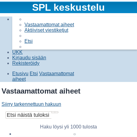
SPL keskustelu
Vastaamattomat aiheet
Aktiiviset viestiketjut
Etsi
UKK
Kirjaudu sisään
Rekisteröidy
Etusivu
Etsi
Vastaamattomat
aiheet
Etsi
Vastaamattomat aiheet
Siirry tarkennettuun hakuun
Etsi
Tarkennettu haku
Haku löysi yli 1000 tulosta
Sivu
1
/
20