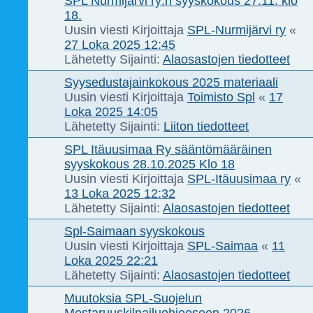
SPL Nurmijärvi ry:n syyskokous 27.11. klo
18.
Uusin viesti Kirjoittaja
SPL-Nurmijärvi ry
«
27 Loka 2025 12:45
Lähetetty Sijainti:
Alaosastojen tiedotteet
Syysedustajainkokous 2025 materiaali
Uusin viesti Kirjoittaja
Toimisto Spl
«
17
Loka 2025 14:05
Lähetetty Sijainti:
Liiton tiedotteet
SPL Itäuusimaa Ry sääntömääräinen
syyskokous 28.10.2025 Klo 18
Uusin viesti Kirjoittaja
SPL-Itäuusimaa ry
«
13 Loka 2025 12:32
Lähetetty Sijainti:
Alaosastojen tiedotteet
Spl-Saimaan syyskokous
Uusin viesti Kirjoittaja
SPL-Saimaa
«
11
Loka 2025 22:21
Lähetetty Sijainti:
Alaosastojen tiedotteet
Muutoksia SPL-Suojelun