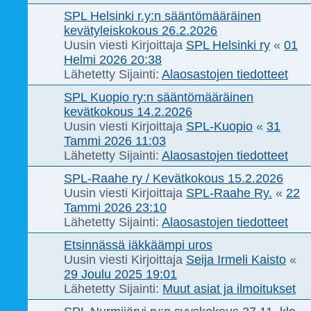
SPL Helsinki r.y:n sääntömääräinen
kevätyleiskokous 26.2.2026
Uusin viesti Kirjoittaja
SPL Helsinki ry
«
01
Helmi 2026 20:38
Lähetetty Sijainti:
Alaosastojen tiedotteet
SPL Kuopio ry:n sääntömääräinen
kevätkokous 14.2.2026
Uusin viesti Kirjoittaja
SPL-Kuopio
«
31
Tammi 2026 11:03
Lähetetty Sijainti:
Alaosastojen tiedotteet
SPL-Raahe ry / Kevätkokous 15.2.2026
Uusin viesti Kirjoittaja
SPL-Raahe Ry.
«
22
Tammi 2026 23:10
Lähetetty Sijainti:
Alaosastojen tiedotteet
Etsinnässä iäkkäämpi uros
Uusin viesti Kirjoittaja
Seija Irmeli Kaisto
«
29 Joulu 2025 19:01
Lähetetty Sijainti:
Muut asiat ja ilmoitukset